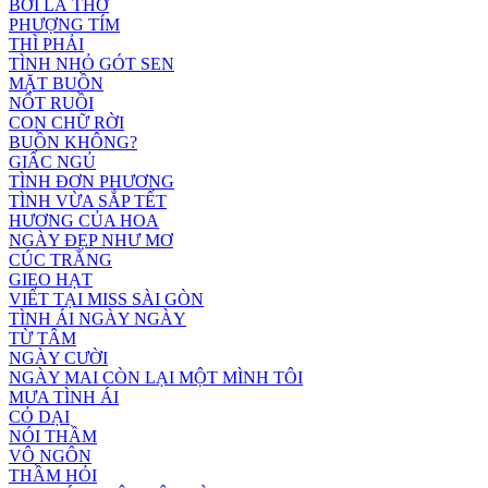
BỞI LÀ THƠ
PHƯỢNG TÍM
THÌ PHẢI
TÌNH NHỎ GÓT SEN
MẶT BUỒN
NỐT RUỒI
CON CHỮ RỜI
BUỒN KHÔNG?
GIẤC NGỦ
TÌNH ĐƠN PHƯƠNG
TÌNH VỪA SẮP TẾT
HƯƠNG CỦA HOA
NGÀY ĐẸP NHƯ MƠ
CÚC TRẮNG
GIEO HẠT
VIẾT TẠI MISS SÀI GÒN
TÌNH ÁI NGÀY NGÀY
TỪ TÂM
NGÀY CƯỜI
NGÀY MAI CÒN LẠI MỘT MÌNH TÔI
MƯA TÌNH ÁI
CỎ DẠI
NÓI THẦM
VÔ NGÔN
THẦM HỎI