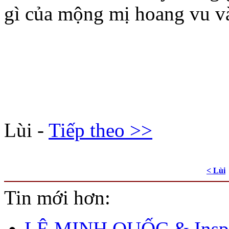
gì của mộng mị hoang vu v
Lùi -
Tiếp theo >>
< Lùi
Tin mới hơn:
LÊ MINH QUỐC & Inspi