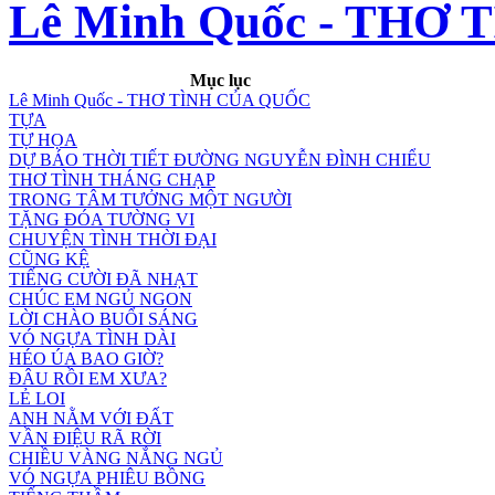
Lê Minh Quốc - THƠ
Mục lục
Lê Minh Quốc - THƠ TÌNH CỦA QUỐC
TỰA
TỰ HỌA
DỰ BÁO THỜI TIẾT ĐƯỜNG NGUYỄN ĐÌNH CHIỂU
THƠ TÌNH THÁNG CHẠP
TRONG TÂM TƯỞNG MỘT NGƯỜI
TẶNG ĐÓA TƯỜNG VI
CHUYỆN TÌNH THỜI ĐẠI
CŨNG KỆ
TIẾNG CƯỜI ĐÃ NHẠT
CHÚC EM NGỦ NGON
LỜI CHÀO BUỔI SÁNG
VÓ NGỰA TÌNH DÀI
HÉO ÚA BAO GIỜ?
ĐÂU RỒI EM XƯA?
LẺ LOI
ANH NẰM VỚI ĐẤT
VẦN ĐIỆU RÃ RỜI
CHIỀU VÀNG NẮNG NGỦ
VÓ NGỰA PHIÊU BỒNG