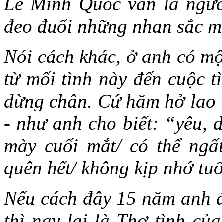
Lê Minh Quốc vẫn là ngườ
đeo đuổi những nhan sắc m
Nói cách khác, ở anh có mộ
từ mối tình này đến cuộc 
dừng chân. Cứ hăm hở lao 
- như anh cho biết: “yêu, 
mày cuối mắt/ có thể ng
quên hết/ không kịp nhớ tuổ
Nếu cách đây 15 năm anh đ
thì nay lại là Thơ tình củ