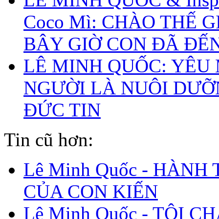
Coco Mì: CHÀO THẾ G
BÂY GIỜ CON ĐÃ ĐẾ
LÊ MINH QUỐC: YÊU
NGƯỜI LÀ NUÔI DƯ
ĐỨC TIN
Tin cũ hơn:
Lê Minh Quốc - HÀNH
CỦA CON KIẾN
Lê Minh Quốc - TÔI C