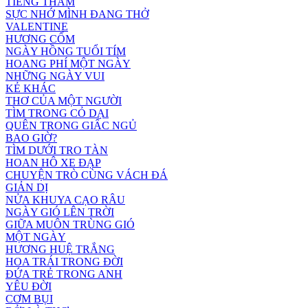
TIẾNG THẦM
SỰC NHỚ MÌNH ĐANG THỞ
VALENTINE
HƯƠNG CỐM
NGÀY HỒNG TUỔI TÍM
HOANG PHÍ MỘT NGÀY
NHỮNG NGÀY VUI
KẺ KHÁC
THƠ CỦA MỘT NGƯỜI
TÌM TRONG CỎ DẠI
QUÊN TRONG GIẤC NGỦ
BAO GIỜ?
TÌM DƯỚI TRO TÀN
HOAN HÔ XE ĐẠP
CHUYỆN TRÒ CÙNG VÁCH ĐÁ
GIẢN DỊ
NỬA KHUYA CẠO RÂU
NGÀY GIÓ LÊN TRỜI
GIỮA MUÔN TRÙNG GIÓ
MỘT NGÀY
HƯƠNG HUỆ TRẮNG
HOA TRÁI TRONG ĐỜI
ĐỨA TRẺ TRONG ANH
YÊU ĐỜI
CƠM BỤI