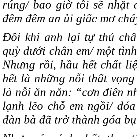
rúng/ bao giờ tôi sẽ nhặt
đêm đêm an ủi giấc mơ chá
Đôi khi anh lại tự thú châ
quỳ dưới chân em/ một tình
Nhưng rồi, hầu hết chất li
hết là những nỗi thất vọn
là nỗi ăn năn: “cơn điên n
lạnh lẽo chỗ em ngồi/ đóa
đàn bà đã trở thành góa bụ