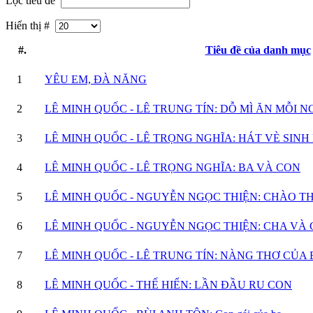
Lọc tiêu đề
Hiển thị #
#.
Tiêu đề của danh mục
1
YÊU EM, ĐÀ NĂNG
2
LÊ MINH QUỐC - LÊ TRUNG TÍN: DỖ MÌ ĂN MỖI 
3
LÊ MINH QUỐC - LÊ TRỌNG NGHĨA: HÁT VÈ SINH
4
LÊ MINH QUỐC - LÊ TRỌNG NGHĨA: BA VÀ CON
5
LÊ MINH QUỐC - NGUYỄN NGỌC THIỆN: CHÀO TH
6
LÊ MINH QUỐC - NGUYỄN NGỌC THIỆN: CHA VÀ
7
LÊ MINH QUỐC - LÊ TRUNG TÍN: NÀNG THƠ CỦA 
8
LÊ MINH QUỐC - THẾ HIỂN: LẦN ĐẦU RU CON