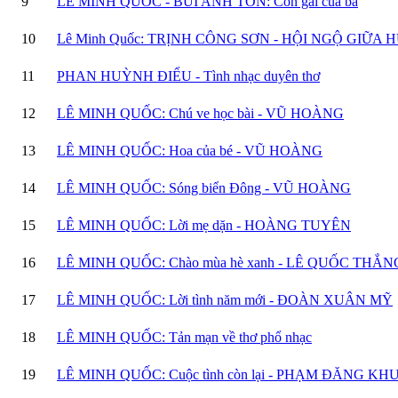
9
LÊ MINH QUỐC - BÙI ANH TÔN: Con gái của ba
10
Lê Minh Quốc: TRỊNH CÔNG SƠN - HỘI NGỘ GIỮA
11
PHAN HUỲNH ĐIỂU - Tình nhạc duyên thơ
12
LÊ MINH QUỐC: Chú ve học bài - VŨ HOÀNG
13
LÊ MINH QUỐC: Hoa của bé - VŨ HOÀNG
14
LÊ MINH QUỐC: Sóng biển Đông - VŨ HOÀNG
15
LÊ MINH QUỐC: Lời mẹ dặn - HOÀNG TUYÊN
16
LÊ MINH QUỐC: Chào mùa hè xanh - LÊ QUỐC THẮN
17
LÊ MINH QUỐC: Lời tình năm mới - ĐOÀN XUÂN MỸ
18
LÊ MINH QUỐC: Tản mạn về thơ phổ nhạc
19
LÊ MINH QUỐC: Cuộc tình còn lại - PHẠM ĐĂNG K